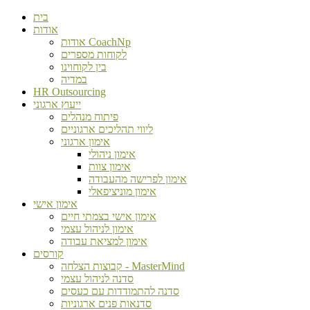
בית
אודות
אודות CoachNp
לקוחות מספרים
בין לקוחוינו
במדיה
HR Outsourcing
ייעוץ ארגוני
פיתוח מנהלים
ליווי תהליכים ארגוניים
אימון ארגוני
אימון ניהולי
אימון צוות
אימון לפרישה מהעבודה
אימון מוניציפאלי
אימון אישי
אימון אישי בצמתי חיים
אימון לניהול עצמי
אימון למציאת עבודה
קורסים
קבוצות הצלחה - MasterMind
סדנה לניהול עצמי
סדנה להתמודדות עם כעסים
סדנאות פנים ארגוניות