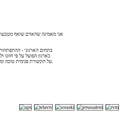
אני מאמינה שהאדם שואף מטבעו ל
בתחום הארגוני - ההתפתחות 
כארגון הפועל על פי חזונו 
אחריות הדדית (accountability), על תקשורת פנימית טובה ומקדמת ועל מיומנויות ניהול אפקטיביות.