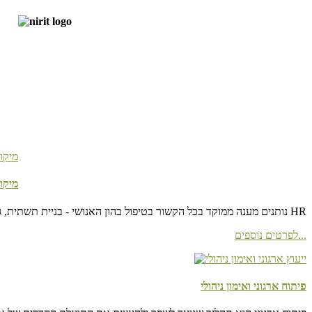
מיקו
שירותי HR Outsorcing נותנים מענה ממוקד בכל הקשור בטיפול בהון האנושי - בניית תשתית, גיוס, קליטה, הדרכה, פיתוח ניהולי וארגוני ורווחת העובד, כל זאת ללא צורך בפונקציה קבועה בארגון HR
לפרטים נוספים...
פיתוח ארגוני ואימון ניהולי