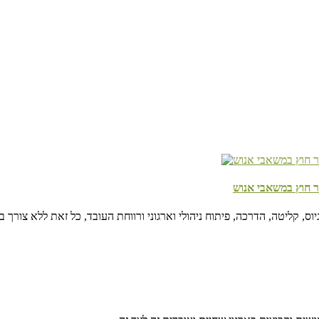
להקשיב, להרגי
ר חוץ במשאבי אנוש