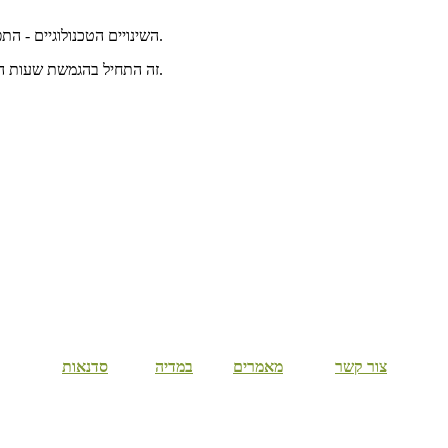
השינויים הטכנולוגיים - התפתחות האינטרנט, התקשורת הסלולרית וכו', יצרו אפשרויות העסקה מגוונות.
זה התחיל בהגמשת שעות העבודה, המשיך בעבודה חלקית מהבית וכיום יש עובדים שכירים שכל עבודתם מתנהלת מהבית כגון, אנשי מכירות טלפוניות, יועצים ומוכרים בשוק ההון.
קרה לכם שדיברתם עם מישהו אבל החשיבה שלכם נדדה למקומות אחרים?
צור קשר
מאמרים
במדיה
סדנאות